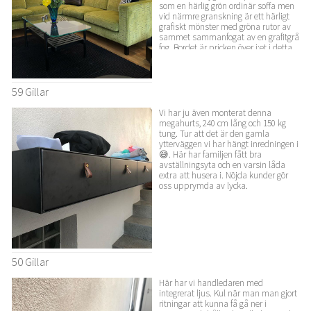
som en härlig grön ordinär soffa men
vid närmre granskning är ett härligt
grafiskt mönster med gröna rutor av
sammet sammanfogat av en grafitgrå
fog. Bordet är pricken över i:et i detta
möblemang som snart kommer att
kompletteras med en fantastisk
taklampa, fåtölj och golvlampa
@jonasihrebornab @romosweden
59 Gillar
@kirkbydesign @kasthall
Vi har ju även monterat denna
megahurts, 240 cm lång och 150 kg
tung. Tur att det är den gamla
ytterväggen vi har hängt inredningen i
😅. Här har familjen fått bra
avställningsyta och en varsin låda
extra att husera i. Nöjda kunder gör
oss upprymda av lycka.
50 Gillar
Här har vi handledaren med
integrerat ljus. Kul när man man gjort
ritningar att kunna få gå ner i