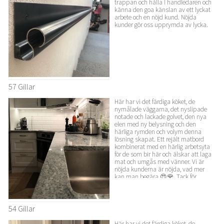
trappan och hålla i handledaren och
känna den goa känslan av ett lyckat
arbete och en nöjd kund. Nöjda
kunder gör oss upprymda av lycka.
57 Gillar
Här har vi det färdiga köket, de
nymålade väggarna, det nyslipade
notade och lackade golvet, den nya
elen med ny belysning och den
härliga rymden och volym denna
lösning skapat. Ett rejält matbord
kombinerat med en härlig arbetsyta
för de som bir här och älskar att laga
mat och umgås med vänner. Vi är
nöjda kunderna är nöjda, vad mer
kan man begära 😍🌹. Tack för
förtroendet.
54 Gillar
Här har vi det färdiga köket, de