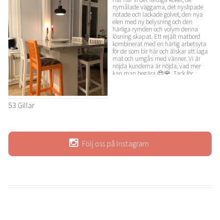
nymålade väggarna, det nyslipade
notade och lackade golvet, den nya
elen med ny belysning och den
härliga rymden och volym denna
lösning skapat. Ett rejält matbord
kombinerat med en härlig arbetsyta
för de som bir här och älskar att laga
mat och umgås med vänner. Vi är
nöjda kunderna är nöjda, vad mer
kan man begära 😍🌹. Tack för
förtroendet.
53 Gillar
Följ oss på Instagram